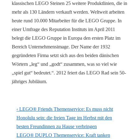
klassischen LEGO Steinen 25 weitere Produktlinien, die in
mehr als 130 Ländern verkauft werden. Weltweit arbeiten
heute rund 10.000 Mitarbeiter für die LEGO Gruppe. In
einer Umfrage des Reputation Instituts im April 2011
belegt die LEGO Gruppe in Europa den ersten Platz im
Bereich Unternehmensimage. Der Name der 1932
gegründeten Firma setzt sich aus den beiden dänischen
Wörtern „leg“ und „godt“ zusammen, was so viel wie
„spiel gut“ bedeutet.“. 2012 feiert das LEGO Rad sein 50-
jähriges Jubiläum.
Beitragsnavigation
Vorheriger
‹ LEGO® Friends Themenservice: Es muss nicht
Beitrag
Honolulu sein: die freien Tage im Herbst mit den
ist
besten Freundinnen zu Hause verbringen
Nächster
LEGO® DUPLO Themenservice: Kraft tanken