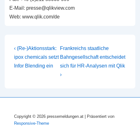
E-Mail: presse@qlikview.com
Web: www.qlik.com/de
Beitragsnavigation
Vorheriger
Nächster
‹ (Re-)Aktionsstark:
Frankreichs staatliche
Beitrag
Beitrag
ipox chemicals setzt
Bahngesellschaft entscheidet
ist
ist
Infor Blending ein
sich für HR-Analysen mit Qlik
›
Copyright © 2026
pressemeldungen.at
| Präsentiert von
Responsive-Theme