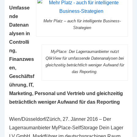
Umfasse
nde
Mehr Platz – auch für intelligente Business-
Datenan
Strategien
alysen in
Controlli
ng,
MyPlace: Der Lagerraumanbieter nutzt
QlikView für umfassende Datenanalysen bei
Finanzwes
gleichzeitig beträchtlich weniger Aufwand für
en,
das Reporting.
Geschäftsf
ührung, IT,
Marketing, Personal und Vertrieb und gleichzeitig
beträchtlich weniger Aufwand für das Reporting
Wien/Düsseldorf/Zürich, 27. Jänner 2016 – Der
Lagerraumanbieter MyPlace-SelfStorage Dein Lager
LV GmbH, Marktführer im deutschsprachigen Raum