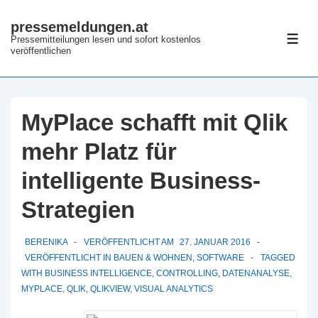
↓
pressemeldungen.at
Zum
Pressemitteilungen lesen und sofort kostenlos
ME
Inhalt
veröffentlichen
MyPlace schafft mit Qlik
mehr Platz für
intelligente Business-
Strategien
BERENIKA
VERÖFFENTLICHT AM
27. JANUAR 2016
VERÖFFENTLICHT IN
BAUEN & WOHNEN
,
SOFTWARE
TAGGED
WITH
BUSINESS INTELLIGENCE
,
CONTROLLING
,
DATENANALYSE
,
MYPLACE
,
QLIK
,
QLIKVIEW
,
VISUAL ANALYTICS