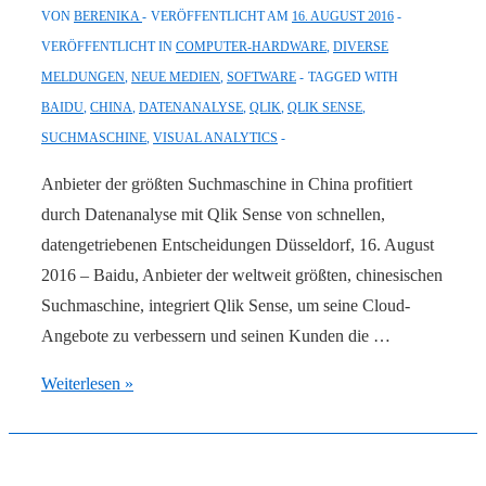
VON
BERENIKA
VERÖFFENTLICHT AM
16. AUGUST 2016
VERÖFFENTLICHT IN
COMPUTER-HARDWARE
,
DIVERSE
MELDUNGEN
,
NEUE MEDIEN
,
SOFTWARE
TAGGED WITH
BAIDU
,
CHINA
,
DATENANALYSE
,
QLIK
,
QLIK SENSE
,
SUCHMASCHINE
,
VISUAL ANALYTICS
Anbieter der größten Suchmaschine in China profitiert
durch Datenanalyse mit Qlik Sense von schnellen,
datengetriebenen Entscheidungen Düsseldorf, 16. August
2016 – Baidu, Anbieter der weltweit größten, chinesischen
Suchmaschine, integriert Qlik Sense, um seine Cloud-
Angebote zu verbessern und seinen Kunden die …
Baidu
Weiterlesen »
setzt
auf
Qlik