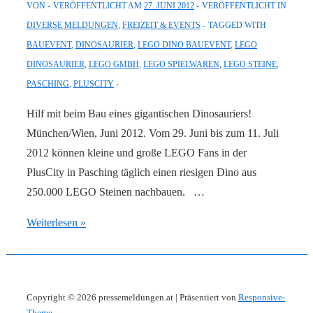
VON
VERÖFFENTLICHT AM
27. JUNI 2012
VERÖFFENTLICHT IN
DIVERSE MELDUNGEN
,
FREIZEIT & EVENTS
TAGGED WITH
BAUEVENT
,
DINOSAURIER
,
LEGO DINO BAUEVENT
,
LEGO
DINOSAURIER
,
LEGO GMBH
,
LEGO SPIELWAREN
,
LEGO STEINE
,
PASCHING
,
PLUSCITY
Hilf mit beim Bau eines gigantischen Dinosauriers!
München/Wien, Juni 2012. Vom 29. Juni bis zum 11. Juli
2012 können kleine und große LEGO Fans in der
PlusCity in Pasching täglich einen riesigen Dino aus
250.000 LEGO Steinen nachbauen. …
Das
Weiterlesen »
große
LEGO®
Dino
Copyright © 2026
pressemeldungen.at
| Präsentiert von
Responsive-
Bauevent
Theme