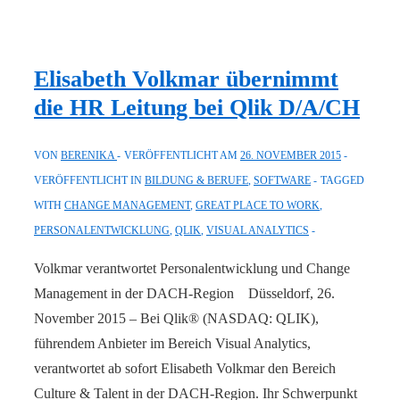
wird
von
Great
Elisabeth Volkmar übernimmt
Place
die HR Leitung bei Qlik D/A/CH
to
Work
VON
BERENIKA
VERÖFFENTLICHT AM
26. NOVEMBER 2015
als
VERÖFFENTLICHT IN
BILDUNG & BERUFE
,
SOFTWARE
TAGGED
einer
WITH
CHANGE MANAGEMENT
,
GREAT PLACE TO WORK
,
der
PERSONALENTWICKLUNG
,
QLIK
,
VISUAL ANALYTICS
besten
Arbeitgeber
Volkmar verantwortet Personalentwicklung und Change
in
Management in der DACH-Region Düsseldorf, 26.
Deutschland
November 2015 – Bei Qlik® (NASDAQ: QLIK),
ausgezeichnet
führendem Anbieter im Bereich Visual Analytics,
verantwortet ab sofort Elisabeth Volkmar den Bereich
Culture & Talent in der DACH-Region. Ihr Schwerpunkt