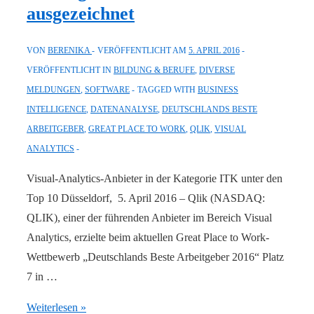
ausgezeichnet
VON
BERENIKA
VERÖFFENTLICHT AM
5. APRIL 2016
VERÖFFENTLICHT IN
BILDUNG & BERUFE
,
DIVERSE
MELDUNGEN
,
SOFTWARE
TAGGED WITH
BUSINESS
INTELLIGENCE
,
DATENANALYSE
,
DEUTSCHLANDS BESTE
ARBEITGEBER
,
GREAT PLACE TO WORK
,
QLIK
,
VISUAL
ANALYTICS
Visual-Analytics-Anbieter in der Kategorie ITK unter den
Top 10 Düsseldorf, 5. April 2016 – Qlik (NASDAQ:
QLIK), einer der führenden Anbieter im Bereich Visual
Analytics, erzielte beim aktuellen Great Place to Work-
Wettbewerb „Deutschlands Beste Arbeitgeber 2016“ Platz
7 in …
Qlik
Weiterlesen »