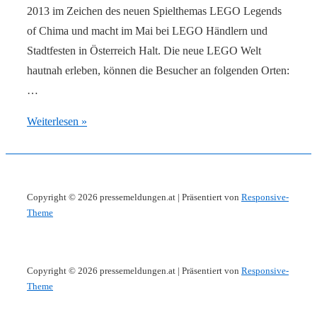
2013 im Zeichen des neuen Spielthemas LEGO Legends
of Chima und macht im Mai bei LEGO Händlern und
Stadtfesten in Österreich Halt. Die neue LEGO Welt
hautnah erleben, können die Besucher an folgenden Orten:
…
LEGO
Weiterlesen »
Legends
of
Chima
Copyright © 2026
pressemeldungen.at
| Präsentiert von
Responsive-
Roadshow
Theme
und
Eventserie
im
Copyright © 2026
pressemeldungen.at
| Präsentiert von
Responsive-
Mai
Theme
2013