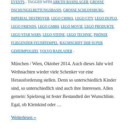
EVENTS
TAGGED WITH
ARKTIS BASISLAGER
,
GROSSE D
SCHUNGELRETTUNGSBASIS
,
GROSSE SCHLOSSBURG
,
IMPERIAL DESTROYER
,
LEGO CHIMA
,
LEGO CITY
,
LEGO DUPLO
,
LEGO FRIENDS
,
LEGO GMBH
,
LEGO MOVIE
,
LEGO PRODUKTE
,
LEGO STAR WARS
,
LEGO STEINE
,
LEGO TECHNIC
,
PHÖNIX
FLIEGENDER FEUERTEMPEL
,
RAUMSCHIFF DER SUPER
GEHEIMPOLIZEI
,
VOLVO RADLADER
München / Wien, Oktober 2014. Auch dieses Jahr wird
Weihnachten wieder viele Schenker vor eine
Herausforderung stellen. Denn so unterschiedlich Kinder
sind, so unterschiedlich sind auch ihre Interessen. Allen
gemein: Spielzeug ist fester Bestandteil der Wunschliste.
Egal, ob Kleinkind oder …
LEGO
Weiterlesen »
Weihnachtshighlights