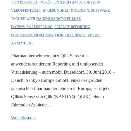
VON
BERENIKA
VERÖFFENTLICHT AM
30. JUNI 2016
VERÖFFENTLICHT IN
GESUNDHEIT & MEDIZIN
,
SOFTWARE
TAGGED WITH
DAIICHI SANKYO EUROPE
,
DATENVISUALISIERUNG
,
FINANCE REPORTING
,
PHARMAUNTERNEHMEN
,
QLIK
,
QLIK SENSE
,
VISUAL
ANALYTICS
Pharmaunternehmen nutzt Qlik Sense mit
anwenderorientiertem Reporting und umfassender
Visualisierung – auch mobil Düsseldorf, 30. Juni 2016 –
Daiichi Sankyo Europe GmbH, eines der größten
japanischen Pharmaunternehmen in Europa, setzt jetzt
Qlik® Sense von Qlik (NASDAQ: QLIK), einem
führenden Anbieter …
Qlik
Weiterlesen »
gewinnt