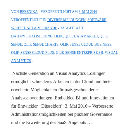
VON
BERENIKA
VERÖFFENTLICHT AM
3. MAI 2016
VERÖFFENTLICHT IN
DIVERSE MELDUNGEN
,
SOFTWARE
,
WIRTSCHAFT & VERBÄNDE
TAGGED WITH
DATENVISUALISIERUNG
,
QLIK
,
QLIK DATAMARKET
,
QLIK
SENSE
,
QLIK SENSE CHARTS
,
QLIK SENSE CLOUD BUSINESS
,
QLIK SENSE CLOUD PLUS
,
QLIK SENSE ENTERPRISE 3.0
,
VISUAL
ANALYTICS
Nächste Generation an Visual Analytics-Lösungen
ermöglicht schnelleres Arbeiten in der Cloud und bietet
erweiterte Möglichkeiten für maßgeschneiderte
Analyseanwendungen, Embedded BI und Innovationen
für Entwickler Düsseldorf, 3. Mai 2016 – Verbesserte
Administrationsmöglichkeiten bei präziser Governance
und die Erweiterung des SaaS-Angebots …