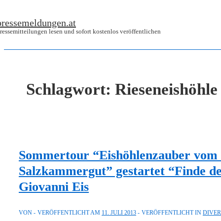
↓
pressemeldungen.at
Zum
ressemitteilungen lesen und sofort kostenlos veröffentlichen
Inhalt
Schlagwort:
Rieseneishöhle
Sommertour “Eishöhlenzauber vom 
Salzkammergut” gestartet “Finde de
Giovanni Eis
VON
VERÖFFENTLICHT AM
11. JULI 2013
VERÖFFENTLICHT IN
DIVE