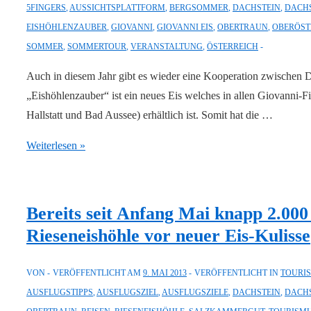
5FINGERS
,
AUSSICHTSPLATTFORM
,
BERGSOMMER
,
DACHSTEIN
,
DACHS
EISHÖHLENZAUBER
,
GIOVANNI
,
GIOVANNI EIS
,
OBERTRAUN
,
OBERÖST
SOMMER
,
SOMMERTOUR
,
VERANSTALTUNG
,
ÖSTERREICH
Auch in diesem Jahr gibt es wieder eine Kooperation zwischen
„Eishöhlenzauber“ ist ein neues Eis welches in allen Giovanni-F
Hallstatt und Bad Aussee) erhältlich ist. Somit hat die …
Sommertour
Weiterlesen »
“Eishöhlenzauber
vom
Dachstein
Bereits seit Anfang Mai knapp 2.000
im
Rieseneishöhle vor neuer Eis-Kulisse
Salzkammergut”
gestartet
VON
VERÖFFENTLICHT AM
9. MAI 2013
VERÖFFENTLICHT IN
TOURI
“Finde
AUSFLUGSTIPPS
,
AUSFLUGSZIEL
,
AUSFLUGSZIELE
,
DACHSTEIN
,
DACHS
dein