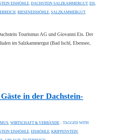
TEIN EISHÖHLE
,
DACHSTEIN SALZKAMMERGUT
,
EIS
,
ERREICH
,
RIESENEISHÖHLE
,
SALZKAMMERGUT
,
 Dachstein Tourismus AG und Giovanni Eis. Der
ilialen im Salzkammergut (Bad Ischl, Ebensee,
 Gäste in der Dachstein-
SMUS
,
WIRTSCHAFT & VERBÄNDE
TAGGED WITH
TEIN EISHÖHLE
,
EISHÖHLE
,
KRIPPENSTEIN
,