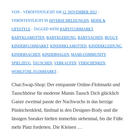
VON
VERÖFFENTLICHT AM
12. NOVEMBER 2012
VERÖFFENTLICHT IN
DIVERSE MELDUNGEN
,
MODE &
LIFESTYLE
TAGGED WITH
BABYFLOHMARKT
,
BABYKLAMOTTEN
,
BABYKLEIDUNG
,
BABYSACHEN
,
BUGGY
,
KINDERFLOHMARKT
,
KINDERKLAMOTTEN
,
KINDERKLEIDUNG
,
KINDERSACHEN
,
KINDERWAGEN
,
MAMI-COMMUNITY
,
SPIELZEUG
,
TAUSCHEN
,
VERKAUFEN
,
VERSCHENKEN
,
WOHLFÜHL-FLOHMARKT
Chat-Swap-Shop: Der entspannte Online-Flohmarkt und
Tauschbörse für moderne Mamis Tausch Dich glücklich
Ganze zweimal passte der Nachwuchs in das herzige
Pünktchenkleid, fünfmal in den Designer-Body und die
lässigen Sneaker hielten immerhin siebenmal, bis die Füße
mehr Platz forderten. Die Kleinen …