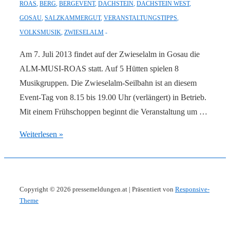
ROAS
,
BERG
,
BERGEVENT
,
DACHSTEIN
,
DACHSTEIN WEST
,
GOSAU
,
SALZKAMMERGUT
,
VERANSTALTUNGSTIPPS
,
VOLKSMUSIK
,
ZWIESELALM
Am 7. Juli 2013 findet auf der Zwieselalm in Gosau die
ALM-MUSI-ROAS statt. Auf 5 Hütten spielen 8
Musikgruppen. Die Zwieselalm-Seilbahn ist an diesem
Event-Tag von 8.15 bis 19.00 Uhr (verlängert) in Betrieb.
Mit einem Frühschoppen beginnt die Veranstaltung um …
ALM-
Weiterlesen »
MUSI-
ROAS
auf
Copyright © 2026
pressemeldungen.at
| Präsentiert von
Responsive-
der
Theme
Zwieselalm
in