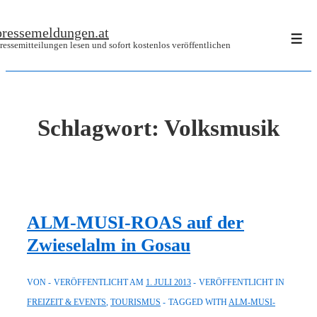
↓
pressemeldungen.at
Zum
Men
ressemitteilungen lesen und sofort kostenlos veröffentlichen
Inhalt
Schlagwort:
Volksmusik
ALM-MUSI-ROAS auf der
Zwieselalm in Gosau
VON
VERÖFFENTLICHT AM
1. JULI 2013
VERÖFFENTLICHT IN
FREIZEIT & EVENTS
,
TOURISMUS
TAGGED WITH
ALM-MUSI-