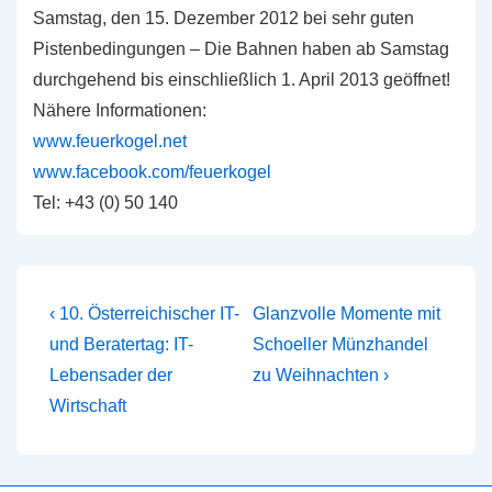
Samstag, den 15. Dezember 2012 bei sehr guten
Pistenbedingungen – Die Bahnen haben ab Samstag
durchgehend bis einschließlich 1. April 2013 geöffnet!
Nähere Informationen:
www.feuerkogel.net
www.facebook.com/feuerkogel
Tel: +43 (0) 50 140
Beitragsnavigation
Vorheriger
Nächster
‹ 10. Österreichischer IT-
Glanzvolle Momente mit
Beitrag
Beitrag
und Beratertag: IT-
Schoeller Münzhandel
ist
ist
Lebensader der
zu Weihnachten ›
Wirtschaft