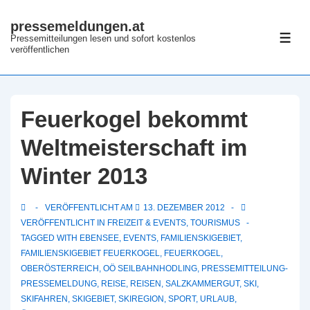
↓
pressemeldungen.at
Zum
Pressemitteilungen lesen und sofort kostenlos
ME
Inhalt
veröffentlichen
Feuerkogel bekommt
Weltmeisterschaft im
Winter 2013
VERÖFFENTLICHT AM
13. DEZEMBER 2012
VERÖFFENTLICHT IN
FREIZEIT & EVENTS
,
TOURISMUS
TAGGED WITH
EBENSEE
,
EVENTS
,
FAMILIENSKIGEBIET
,
FAMILIENSKIGEBIET FEUERKOGEL
,
FEUERKOGEL
,
OBERÖSTERREICH
,
OÖ SEILBAHNHODLING
,
PRESSEMITTEILUNG-
PRESSEMELDUNG
,
REISE
,
REISEN
,
SALZKAMMERGUT
,
SKI
,
SKIFAHREN
,
SKIGEBIET
,
SKIREGION
,
SPORT
,
URLAUB
,