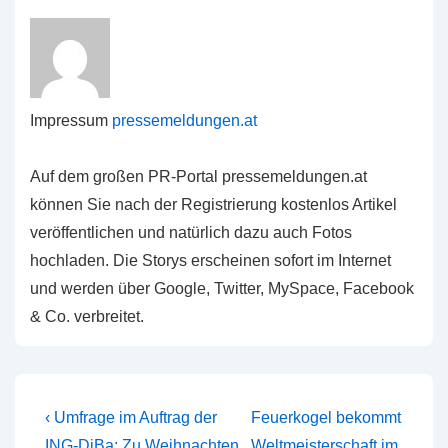
Impressum
pressemeldungen.at
Auf dem großen PR-Portal pressemeldungen.at
können Sie nach der Registrierung kostenlos Artikel
veröffentlichen und natürlich dazu auch Fotos
hochladen. Die Storys erscheinen sofort im Internet
und werden über Google, Twitter, MySpace, Facebook
& Co. verbreitet.
Beitragsnavigation
Vorheriger
Nächster
‹ Umfrage im Auftrag der
Feuerkogel bekommt
Beitrag
Beitrag
ING-DiBa: Zu Weihnachten
Weltmeisterschaft im