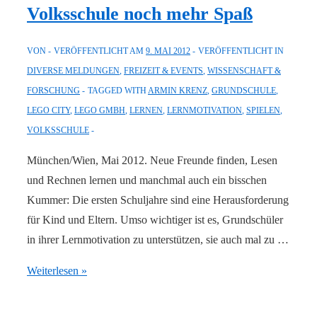
Volksschule noch mehr Spaß
VON
VERÖFFENTLICHT AM
9. MAI 2012
VERÖFFENTLICHT IN
DIVERSE MELDUNGEN
,
FREIZEIT & EVENTS
,
WISSENSCHAFT &
FORSCHUNG
TAGGED WITH
ARMIN KRENZ
,
GRUNDSCHULE
,
LEGO CITY
,
LEGO GMBH
,
LERNEN
,
LERNMOTIVATION
,
SPIELEN
,
VOLKSSCHULE
München/Wien, Mai 2012. Neue Freunde finden, Lesen
und Rechnen lernen und manchmal auch ein bisschen
Kummer: Die ersten Schuljahre sind eine Herausforderung
für Kind und Eltern. Umso wichtiger ist es, Grundschüler
in ihrer Lernmotivation zu unterstützen, sie auch mal zu …
LEGO®
Weiterlesen »
City
Themenservice_Spielen