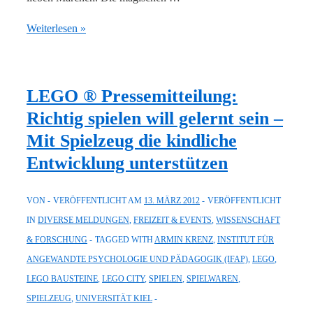
LEGO®
Weiterlesen »
DUPLO
Themenservice:
Märchen
LEGO ® Pressemitteilung:
machen
Richtig spielen will gelernt sein –
Kinder
Mit Spielzeug die kindliche
kreativ
Entwicklung unterstützen
VON
VERÖFFENTLICHT AM
13. MÄRZ 2012
VERÖFFENTLICHT
IN
DIVERSE MELDUNGEN
,
FREIZEIT & EVENTS
,
WISSENSCHAFT
& FORSCHUNG
TAGGED WITH
ARMIN KRENZ
,
INSTITUT FÜR
ANGEWANDTE PSYCHOLOGIE UND PÄDAGOGIK (IFAP)
,
LEGO
,
LEGO BAUSTEINE
,
LEGO CITY
,
SPIELEN
,
SPIELWAREN
,
SPIELZEUG
,
UNIVERSITÄT KIEL