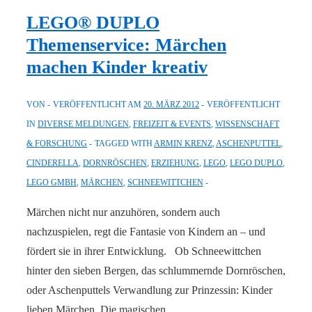
und
LEGO® DUPLO
belohnen:
Themenservice: Märchen
So
machen Kinder kreativ
macht
die
VON
VERÖFFENTLICHT AM
20. MÄRZ 2012
VERÖFFENTLICHT
Volksschule
IN
DIVERSE MELDUNGEN
,
FREIZEIT & EVENTS
,
WISSENSCHAFT
noch
& FORSCHUNG
TAGGED WITH
ARMIN KRENZ
,
ASCHENPUTTEL
,
mehr
CINDERELLA
,
DORNRÖSCHEN
,
ERZIEHUNG
,
LEGO
,
LEGO DUPLO
,
Spaß
LEGO GMBH
,
MÄRCHEN
,
SCHNEEWITTCHEN
Märchen nicht nur anzuhören, sondern auch
nachzuspielen, regt die Fantasie von Kindern an – und
fördert sie in ihrer Entwicklung. Ob Schneewittchen
hinter den sieben Bergen, das schlummernde Dornröschen,
oder Aschenputtels Verwandlung zur Prinzessin: Kinder
lieben Märchen. Die magischen …