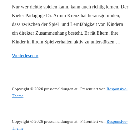
Nur wer richtig spielen kann, kann auch richtig lernen. Der
Kieler Pädagoge Dr. Armin Krenz hat herausgefunden,
dass zwischen der Spiel- und Lernfähigkeit von Kindern
ein direkter Zusammenhang besteht. Er rät Eltern, ihre
Kinder in ihrem Spielverhalten aktiv zu unterstützen …
LEGO
Weiterlesen »
®
Pressemitteilung:
Richtig
Copyright © 2026
pressemeldungen.at
| Präsentiert von
Responsive-
spielen
Theme
will
gelernt
sein
Copyright © 2026
pressemeldungen.at
| Präsentiert von
Responsive-
–
Theme
Mit