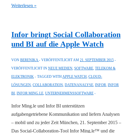
Vielfalt
Weiterlesen »
und
Funktion:
Sonnenschutz-
Infor bringt Social Collaboration
Systemhersteller
und BI auf die Apple Watch
ROMA
implementiert
VON
BERENIKA
VERÖFFENTLICHT AM
21. SEPTEMBER 2015
neuen
VERÖFFENTLICHT IN
NEUE MEDIEN
,
SOFTWARE
,
TELEKOM &
Produktkonfigurator
ELEKTRONIK
TAGGED WITH
APPLE WATCH
,
CLOUD-
von
LÖSUNGEN
,
COLLABORATION
,
DATENANALYSE
,
INFOR
,
INFOR
Infor
BI
,
INFOR MING.LE
,
UNTERNEHMENSSOFTWARE
Infor Ming.le und Infor BI unterstützen
aufgabengetriebene Kommunikation und liefern Analysen
– mobil und zu jeder Zeit München, 21. September 2015 –
Das Social-Collaboration-Tool Infor Ming.le™ und die