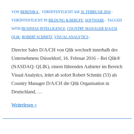
VON
BERENIKA
VERÖFFENTLICHT AM
16. FEBRUAR 2016
VERÖFFENTLICHT IN
BILDUNG & BERUFE
,
SOFTWARE
TAGGED
WITH
BUSINESS INTELLIGENCE
,
COUNTRY MANAGER D/A/CH
,
QLIK
,
ROBERT SCHMITZ
,
VISUAL ANALYTICS
Director Sales D/A/CH von Qlik wechselt innerhalb des
Unternehmens Düsseldorf, 16. Februar 2016 – Bei Qlik®
(NASDAQ: QLIK), einem führenden Anbieter im Bereich
Visual Analytics, leitet ab sofort Robert Schmitz (53) als
Country Manager D/A/CH die Qlik Organisation in
Deutschland, …
Robert
Weiterlesen »
Schmitz
wird
neuer