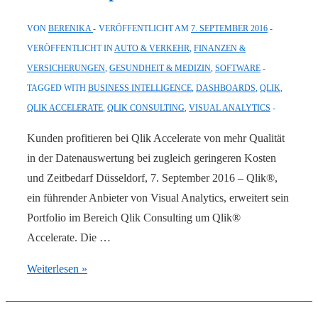
VON
BERENIKA
VERÖFFENTLICHT AM
7. SEPTEMBER 2016
VERÖFFENTLICHT IN
AUTO & VERKEHR
,
FINANZEN &
VERSICHERUNGEN
,
GESUNDHEIT & MEDIZIN
,
SOFTWARE
TAGGED WITH
BUSINESS INTELLIGENCE
,
DASHBOARDS
,
QLIK
,
QLIK ACCELERATE
,
QLIK CONSULTING
,
VISUAL ANALYTICS
Kunden profitieren bei Qlik Accelerate von mehr Qualität
in der Datenauswertung bei zugleich geringeren Kosten
und Zeitbedarf Düsseldorf, 7. September 2016 – Qlik®,
ein führender Anbieter von Visual Analytics, erweitert sein
Portfolio im Bereich Qlik Consulting um Qlik®
Accelerate. Die …
Qlik:
Weiterlesen »
Erweiterte
Analysemöglichkeiten