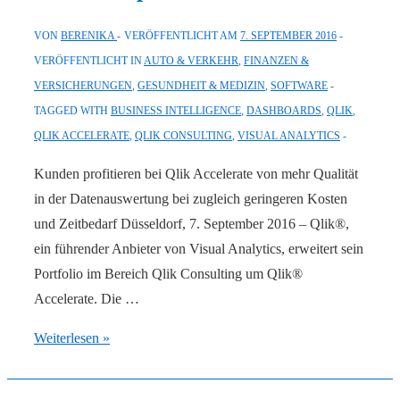
VON
BERENIKA
VERÖFFENTLICHT AM
7. SEPTEMBER 2016
VERÖFFENTLICHT IN
AUTO & VERKEHR
,
FINANZEN &
VERSICHERUNGEN
,
GESUNDHEIT & MEDIZIN
,
SOFTWARE
TAGGED WITH
BUSINESS INTELLIGENCE
,
DASHBOARDS
,
QLIK
,
QLIK ACCELERATE
,
QLIK CONSULTING
,
VISUAL ANALYTICS
Kunden profitieren bei Qlik Accelerate von mehr Qualität
in der Datenauswertung bei zugleich geringeren Kosten
und Zeitbedarf Düsseldorf, 7. September 2016 – Qlik®,
ein führender Anbieter von Visual Analytics, erweitert sein
Portfolio im Bereich Qlik Consulting um Qlik®
Accelerate. Die …
Qlik:
Weiterlesen »
Erweiterte
Analysemöglichkeiten