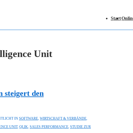
Hauptnavigation
Start
Onlin
lligence Unit
 steigert den
TLICHT IN
SOFTWARE
,
WIRTSCHAFT & VERBÄNDE
,
ENCE UNIT
,
QLIK
,
SALES PERFORMANCE
,
STUDIE ZUR