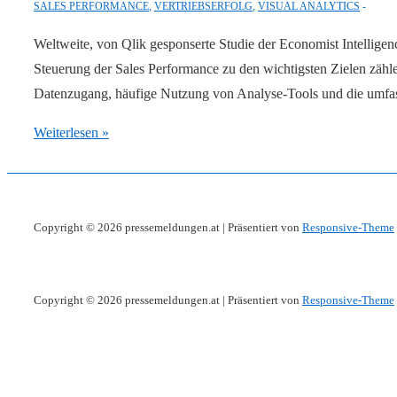
SALES PERFORMANCE
,
VERTRIEBSERFOLG
,
VISUAL ANALYTICS
Weltweite, von Qlik gesponserte Studie der Economist Intelligen
Steuerung der Sales Performance zu den wichtigsten Zielen zähl
Datenzugang, häufige Nutzung von Analyse-Tools und die umf
Studie:
Weiterlesen »
Self-
Service-
Zugang
Copyright © 2026
pressemeldungen.at
| Präsentiert von
Responsive-Theme
zu
Daten
steigert
Copyright © 2026
pressemeldungen.at
| Präsentiert von
Responsive-Theme
den
Vertriebserfolg