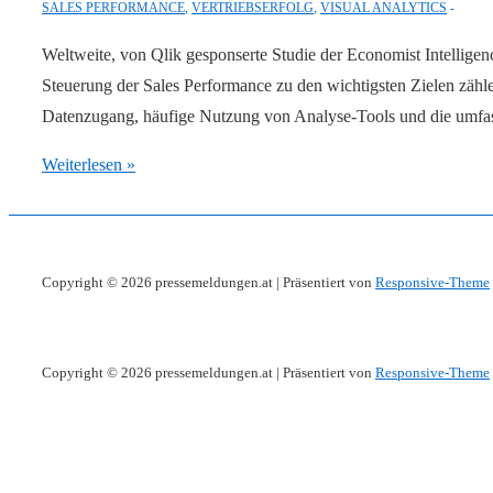
SALES PERFORMANCE
,
VERTRIEBSERFOLG
,
VISUAL ANALYTICS
Weltweite, von Qlik gesponserte Studie der Economist Intelligen
Steuerung der Sales Performance zu den wichtigsten Zielen zähl
Datenzugang, häufige Nutzung von Analyse-Tools und die umf
Studie:
Weiterlesen »
Self-
Service-
Zugang
Copyright © 2026
pressemeldungen.at
| Präsentiert von
Responsive-Theme
zu
Daten
steigert
Copyright © 2026
pressemeldungen.at
| Präsentiert von
Responsive-Theme
den
Vertriebserfolg