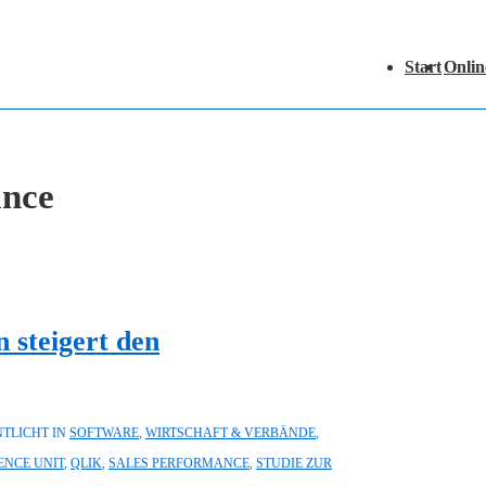
Hauptnavigation
Start
Onlin
ance
 steigert den
TLICHT IN
SOFTWARE
,
WIRTSCHAFT & VERBÄNDE
,
ENCE UNIT
,
QLIK
,
SALES PERFORMANCE
,
STUDIE ZUR