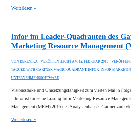
Analytics-
Gartner
Weiterlesen »
Plattformen
Magic
positioniert
Quadrant
2016:
Infor im Leader-Quadranten des Ga
Qlik
Marketing Resource Management 
im
Leader-
VON
BERENIKA
VERÖFFENTLICHT AM
12. FEBRUAR 2015
VERÖFFENT
Quadranten
TAGGED WITH
GARTNER MAGIC QUADRANT
,
INFOR
,
INFOR MARKETI
für
UNTERNEHMENSSOFTWARE
BI-
und
Visionsstärke und Umsetzungsfähigkeit zum vierten Mal in F
Analyse-
– Infor ist für seine Lösung Infor Marketing Resource Managem
Plattformen
Management (MRM) 2015 des Analystenhauses Gartner zum vie
Infor
Weiterlesen »
im