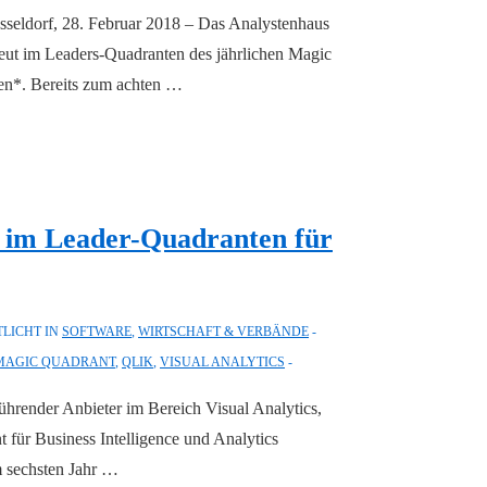
sseldorf, 28. Februar 2018 – Das Analystenhaus
neut im Leaders-Quadranten des jährlichen Magic
men*. Bereits zum achten …
 im Leader-Quadranten für
LICHT IN
SOFTWARE
,
WIRTSCHAFT & VERBÄNDE
MAGIC QUADRANT
,
QLIK
,
VISUAL ANALYTICS
render Anbieter im Bereich Visual Analytics,
für Business Intelligence und Analytics
im sechsten Jahr …