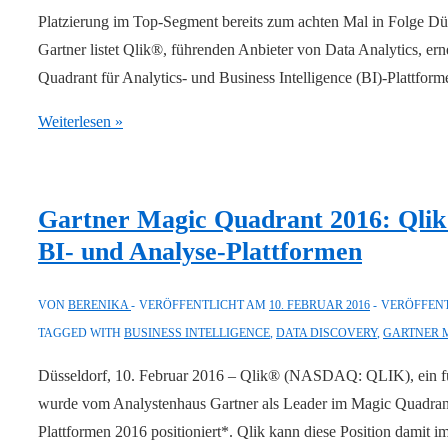
Platzierung im Top-Segment bereits zum achten Mal in Folge Dü
Gartner listet Qlik®, führenden Anbieter von Data Analytics, er
Quadrant für Analytics- und Business Intelligence (BI)-Plattfor
Qlik
Weiterlesen »
erneut
als
Leader
Gartner Magic Quadrant 2016: Qlik
im
BI- und Analyse-Plattformen
Gartner
Magic
VON
BERENIKA
VERÖFFENTLICHT AM
10. FEBRUAR 2016
VERÖFFENT
Quadrant
TAGGED WITH
BUSINESS INTELLIGENCE
,
DATA DISCOVERY
,
GARTNER 
für
Business
Düsseldorf, 10. Februar 2016 – Qlik® (NASDAQ: QLIK), ein füh
Intelligence-
wurde vom Analystenhaus Gartner als Leader im Magic Quadrant 
und
Plattformen 2016 positioniert*. Qlik kann diese Position damit 