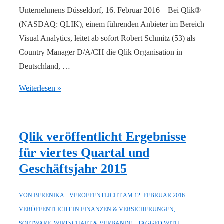
Unternehmens Düsseldorf, 16. Februar 2016 – Bei Qlik®
(NASDAQ: QLIK), einem führenden Anbieter im Bereich
Visual Analytics, leitet ab sofort Robert Schmitz (53) als
Country Manager D/A/CH die Qlik Organisation in
Deutschland, …
Robert
Weiterlesen »
Schmitz
wird
neuer
Qlik veröffentlicht Ergebnisse
Country
für viertes Quartal und
Manager
Geschäftsjahr 2015
D/A/CH
bei
VON
BERENIKA
VERÖFFENTLICHT AM
12. FEBRUAR 2016
Qlik
VERÖFFENTLICHT IN
FINANZEN & VERSICHERUNGEN
,
SOFTWARE
,
WIRTSCHAFT & VERBÄNDE
TAGGED WITH