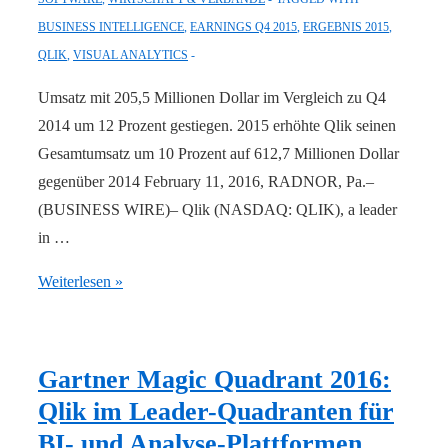
BUSINESS INTELLIGENCE
,
EARNINGS Q4 2015
,
ERGEBNIS 2015
,
QLIK
,
VISUAL ANALYTICS
Umsatz mit 205,5 Millionen Dollar im Vergleich zu Q4
2014 um 12 Prozent gestiegen. 2015 erhöhte Qlik seinen
Gesamtumsatz um 10 Prozent auf 612,7 Millionen Dollar
gegenüber 2014 February 11, 2016, RADNOR, Pa.–
(BUSINESS WIRE)– Qlik (NASDAQ: QLIK), a leader
in …
Qlik
Weiterlesen »
veröffentlicht
Ergebnisse
für
Gartner Magic Quadrant 2016:
viertes
Qlik im Leader-Quadranten für
Quartal
BI- und Analyse-Plattformen