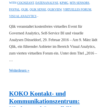
WITH
COGNIZANT
,
DATENANALYSE
,
KPMG
,
MTS SENSORS
,
Arbeitgeber
PAYPAL
,
QLIK
,
QLIK SENSE
,
QLIKVIEW
,
VIRTUELLES FORUM
,
in
VISUAL ANALYTICS
Deutschland
ausgezeichnet
Qlik veranstaltet kostenfreies virtuelles Event für
Governed Analytics, Self-Service BI und visuelle
Analysen Düsseldorf, 29. Februar 2016 – Am 9. März lädt
Qlik, ein führender Anbieter im Bereich Visual Analytics,
zum vierten virtuellen Forum ein. Unter dem Titel „2016 –
…
Virtuelles
Weiterlesen »
Qlik-
Forum:
So
KOKO Kontakt- und
nutzen
Kommunikationszentrum:
Unternehmen