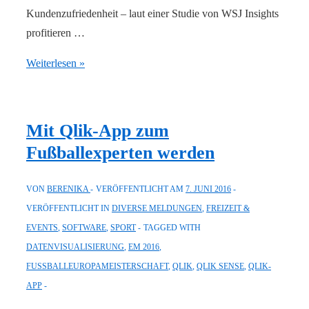
Kundenzufriedenheit – laut einer Studie von WSJ Insights
profitieren …
Finanzdienstleister
Weiterlesen »
sind
sich
einig:
Mit Qlik-App zum
Self-
Fußballexperten werden
Service-
Zugang
VON
BERENIKA
VERÖFFENTLICHT AM
7. JUNI 2016
zu
VERÖFFENTLICHT IN
DIVERSE MELDUNGEN
,
FREIZEIT &
Daten
EVENTS
,
SOFTWARE
,
SPORT
TAGGED WITH
steigert
DATENVISUALISIERUNG
,
EM 2016
,
Umsatz
FUSSBALLEUROPAMEISTERSCHAFT
,
QLIK
,
QLIK SENSE
,
QLIK-
und
APP
Kundenzufriedenheit