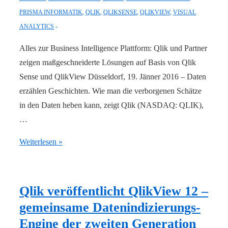
PRISMA INFORMATIK
,
QLIK
,
QLIKSENSE
,
QLIKVIEW
,
VISUAL
ANALYTICS
Alles zur Business Intelligence Plattform: Qlik und Partner
zeigen maßgeschneiderte Lösungen auf Basis von Qlik
Sense und QlikView Düsseldorf, 19. Jänner 2016 – Daten
erzählen Geschichten. Wie man die verborgenen Schätze
in den Daten heben kann, zeigt Qlik (NASDAQ: QLIK),
…
CeBIT
Weiterlesen »
2016:
Qlik
definiert
Qlik veröffentlicht QlikView 12 –
end-
gemeinsame Datenindizierungs-
to-
Engine der zweiten Generation
end