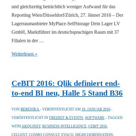
und gleichzeitig beträchtlich weniger Aufwand für das
Reporting Wien/Düsseldorf/Zürich, 27. Jänner 2016 – Der
Lagerraumanbieter MyPlace-SelfStorage Dein Lager LV
GmbH, Marktführer im deutschsprachigen Raum mit 37
Filialen in der …
MyPlace
Weiterlesen »
schafft
mit
Qlik
CeBIT 2016: Qlik definiert end-
mehr
to-end BI neu, Halle 5 Stand B36
Platz
für
VON
BERENIKA
VERÖFFENTLICHT AM
19. JANUAR 2016
intelligente
VERÖFFENTLICHT IN
FREIZEIT & EVENTS
,
SOFTWARE
TAGGED
Business-
WITH
AKQUINET
,
BUSINESS INTELLIGENCE
,
CEBIT 2016
,
Strategien
CELLENT
,
COSMO CONSULT
,
EVACO
,
HIGHCOORDINATION
,