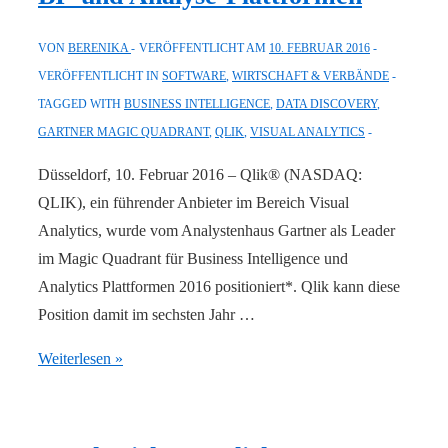
und
Geschäftsjahr
VON
BERENIKA
VERÖFFENTLICHT AM
10. FEBRUAR 2016
2015
VERÖFFENTLICHT IN
SOFTWARE
,
WIRTSCHAFT & VERBÄNDE
TAGGED WITH
BUSINESS INTELLIGENCE
,
DATA DISCOVERY
,
GARTNER MAGIC QUADRANT
,
QLIK
,
VISUAL ANALYTICS
Düsseldorf, 10. Februar 2016 – Qlik® (NASDAQ:
QLIK), ein führender Anbieter im Bereich Visual
Analytics, wurde vom Analystenhaus Gartner als Leader
im Magic Quadrant für Business Intelligence und
Analytics Plattformen 2016 positioniert*. Qlik kann diese
Position damit im sechsten Jahr …
Gartner
Weiterlesen »
Magic
Quadrant
2016: