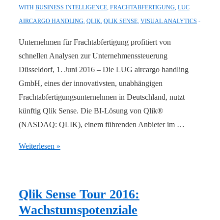
WITH
BUSINESS INTELLIGENCE
,
FRACHTABFERTIGUNG
,
LUC
AIRCARGO HANDLING
,
QLIK
,
QLIK SENSE
,
VISUAL ANALYTICS
Unternehmen für Frachtabfertigung profitiert von
schnellen Analysen zur Unternehmenssteuerung
Düsseldorf, 1. Juni 2016 – Die LUG aircargo handling
GmbH, eines der innovativsten, unabhängigen
Frachtabfertigungsunternehmen in Deutschland, nutzt
künftig Qlik Sense. Die BI-Lösung von Qlik®
(NASDAQ: QLIK), einem führenden Anbieter im …
Business
Weiterlesen »
Intelligence
zum
Abheben:
Qlik Sense Tour 2016:
LUG
Wachstumspotenziale
aircargo