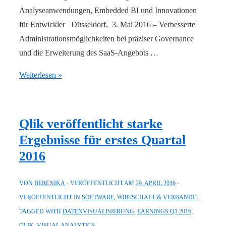
Analyseanwendungen, Embedded BI und Innovationen
für Entwickler Düsseldorf, 3. Mai 2016 – Verbesserte
Administrationsmöglichkeiten bei präziser Governance
und die Erweiterung des SaaS-Angebots …
Qlik
Weiterlesen »
stellt
Qlik
Sense
Qlik veröffentlicht starke
Enterprise
Ergebnisse für erstes Quartal
3.0
2016
und
Qlik
VON
BERENIKA
VERÖFFENTLICHT AM
29. APRIL 2016
Sense
VERÖFFENTLICHT IN
SOFTWARE
,
WIRTSCHAFT & VERBÄNDE
Cloud
TAGGED WITH
DATENVISUALISIERUNG
,
EARNINGS Q1 2016
,
Business
QLIK
,
VISUAL ANALYTICS