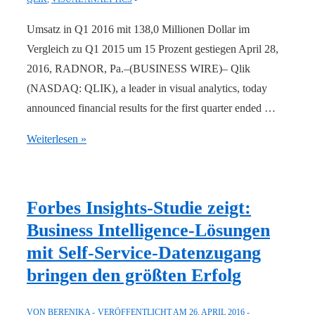
vor
Umsatz in Q1 2016 mit 138,0 Millionen Dollar im
Vergleich zu Q1 2015 um 15 Prozent gestiegen April 28,
2016, RADNOR, Pa.–(BUSINESS WIRE)– Qlik
(NASDAQ: QLIK), a leader in visual analytics, today
announced financial results for the first quarter ended …
Qlik
Weiterlesen »
veröffentlicht
starke
Ergebnisse
Forbes Insights-Studie zeigt:
für
Business Intelligence-Lösungen
erstes
mit Self-Service-Datenzugang
Quartal
bringen den größten Erfolg
2016
VON
BERENIKA
VERÖFFENTLICHT AM
26. APRIL 2016