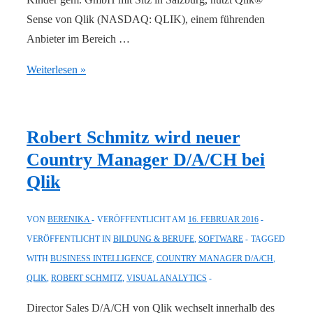
Sense von Qlik (NASDAQ: QLIK), einem führenden
Anbieter im Bereich …
KOKO
Weiterlesen »
Kontakt-
und
Kommunikationszentrum:
Robert Schmitz wird neuer
Kinder-
Country Manager D/A/CH bei
und
Qlik
Jugendhilfe
verbessert
VON
BERENIKA
VERÖFFENTLICHT AM
16. FEBRUAR 2016
Prozesse
VERÖFFENTLICHT IN
BILDUNG & BERUFE
,
SOFTWARE
TAGGED
mit
WITH
BUSINESS INTELLIGENCE
,
COUNTRY MANAGER D/A/CH
,
Qlik
QLIK
,
ROBERT SCHMITZ
,
VISUAL ANALYTICS
Sense
Director Sales D/A/CH von Qlik wechselt innerhalb des