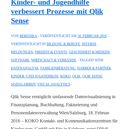
Kinder- und Jugendhilfe
visuelle
verbessert Prozesse mit Qlik
Datenanalyse
Sense
als
Innovationsmotor
VON
BERENIKA
VERÖFFENTLICHT AM
18. FEBRUAR 2016
VERÖFFENTLICHT IN
BILDUNG & BERUFE
,
DIVERSE
MELDUNGEN
,
FREIZEIT & EVENTS
,
GESUNDHEIT & MEDIZIN
,
SOFTWARE
,
WIRTSCHAFT & VERBÄNDE
TAGGED WITH
DATENANALYSE
,
FAMILIENBERATUNG
,
HARRER & PARTNER
,
KINDER- UND JUGENDHILFE
,
KOKO
,
QLIK
,
QLIK SENSE
,
SOZIALARBEIT
,
VISUAL ANALYTICS
Qlik Sense ermöglicht umfassende Datenvisualisierung in
Finanzplanung, Buchhaltung, Fakturierung und
Personendatenverwaltung Wien/Salzburg, 18. Februar
2016 – KOKO Kontakt- und Kommunikationszentrum für
Kinder gem. GmbH mit Sitz in Salzburg, nutzt Qlik®