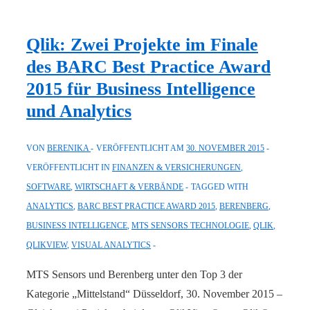
QlikView
12
Qlik: Zwei Projekte im Finale
–
des BARC Best Practice Award
gemeinsame
2015 für Business Intelligence
Datenindizierungs-
und Analytics
Engine
der
VON
BERENIKA
VERÖFFENTLICHT AM
30. NOVEMBER 2015
zweiten
VERÖFFENTLICHT IN
FINANZEN & VERSICHERUNGEN
,
Generation
SOFTWARE
,
WIRTSCHAFT & VERBÄNDE
TAGGED WITH
für
ANALYTICS
,
BARC BEST PRACTICE AWARD 2015
,
BERENBERG
,
alle
BUSINESS INTELLIGENCE
,
MTS SENSORS TECHNOLOGIE
,
QLIK
,
Qlik-
QLIKVIEW
,
VISUAL ANALYTICS
Produkte
MTS Sensors und Berenberg unter den Top 3 der
Kategorie „Mittelstand“ Düsseldorf, 30. November 2015 –