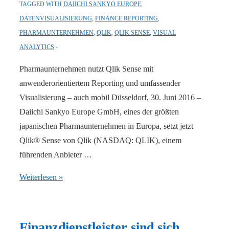
TAGGED WITH
DAIICHI SANKYO EUROPE
,
DATENVISUALISIERUNG
,
FINANCE REPORTING
,
PHARMAUNTERNEHMEN
,
QLIK
,
QLIK SENSE
,
VISUAL
ANALYTICS
Pharmaunternehmen nutzt Qlik Sense mit
anwenderorientiertem Reporting und umfassender
Visualisierung – auch mobil Düsseldorf, 30. Juni 2016 –
Daiichi Sankyo Europe GmbH, eines der größten
japanischen Pharmaunternehmen in Europa, setzt jetzt
Qlik® Sense von Qlik (NASDAQ: QLIK), einem
führenden Anbieter …
Qlik
Weiterlesen »
gewinnt
Daiichi
Sankyo
Finanzdienstleister sind sich