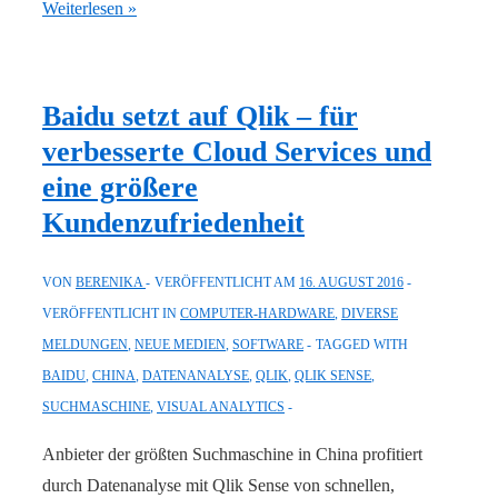
Visualize
Weiterlesen »
Your
World
2016
Baidu setzt auf Qlik – für
von
verbesserte Cloud Services und
Qlik
eine größere
zeigt
Kundenzufriedenheit
das
gesamte
VON
BERENIKA
VERÖFFENTLICHT AM
16. AUGUST 2016
Potential
VERÖFFENTLICHT IN
COMPUTER-HARDWARE
,
DIVERSE
von
MELDUNGEN
,
NEUE MEDIEN
,
SOFTWARE
TAGGED WITH
Datenanalyse
BAIDU
,
CHINA
,
DATENANALYSE
,
QLIK
,
QLIK SENSE
,
SUCHMASCHINE
,
VISUAL ANALYTICS
Anbieter der größten Suchmaschine in China profitiert
durch Datenanalyse mit Qlik Sense von schnellen,