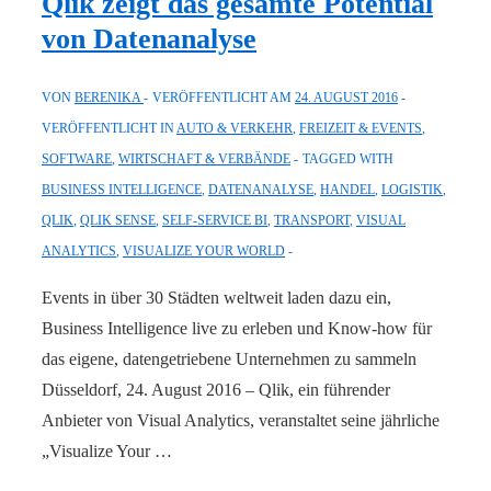
Qlik zeigt das gesamte Potential
Dashboards
von Datenanalyse
VON
BERENIKA
VERÖFFENTLICHT AM
24. AUGUST 2016
VERÖFFENTLICHT IN
AUTO & VERKEHR
,
FREIZEIT & EVENTS
,
SOFTWARE
,
WIRTSCHAFT & VERBÄNDE
TAGGED WITH
BUSINESS INTELLIGENCE
,
DATENANALYSE
,
HANDEL
,
LOGISTIK
,
QLIK
,
QLIK SENSE
,
SELF-SERVICE BI
,
TRANSPORT
,
VISUAL
ANALYTICS
,
VISUALIZE YOUR WORLD
Events in über 30 Städten weltweit laden dazu ein,
Business Intelligence live zu erleben und Know-how für
das eigene, datengetriebene Unternehmen zu sammeln
Düsseldorf, 24. August 2016 – Qlik, ein führender
Anbieter von Visual Analytics, veranstaltet seine jährliche
„Visualize Your …