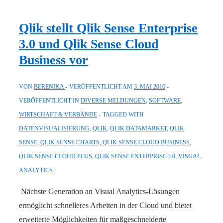
Tour
2016:
Qlik stellt Qlik Sense Enterprise
Wachstumspotenziale
3.0 und Qlik Sense Cloud
identifizieren
Business vor
–
mit
VON
BERENIKA
VERÖFFENTLICHT AM
3. MAI 2016
dem
VERÖFFENTLICHT IN
DIVERSE MELDUNGEN
,
SOFTWARE
,
vollen
WIRTSCHAFT & VERBÄNDE
TAGGED WITH
Potenzial
DATENVISUALISIERUNG
,
QLIK
,
QLIK DATAMARKET
,
QLIK
von
SENSE
,
QLIK SENSE CHARTS
,
QLIK SENSE CLOUD BUSINESS
,
Datenanalysen
QLIK SENSE CLOUD PLUS
,
QLIK SENSE ENTERPRISE 3.0
,
VISUAL
ANALYTICS
Nächste Generation an Visual Analytics-Lösungen
ermöglicht schnelleres Arbeiten in der Cloud und bietet
erweiterte Möglichkeiten für maßgeschneiderte