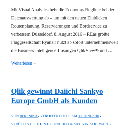
größere
Kundenzufriedenheit
Mit Visual Analytics hebt die Economy-Fluglinie bei der
Datenauswertung ab – um mit den neuen Einblicken
Routenplanung, Reservierungen und Bordservice zu
verbessern Düsseldorf, 8. August 2016 – REas größte
Fluggesellschaft Ryanair nutzt ab sofort unternehmensweit
die Business Intelligence-Lösungen QlikView® und …
Ryanair:
Weiterlesen »
Take-
off
für
Qlik gewinnt Daiichi Sankyo
die
Europe GmbH als Kunden
Datenanalyse
mit
VON
BERENIKA
VERÖFFENTLICHT AM
30. JUNI 2016
Qlik
VERÖFFENTLICHT IN
GESUNDHEIT & MEDIZIN
,
SOFTWARE