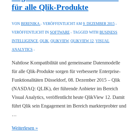
für alle Qlik-Produkte
BI
neu,
VON
BERENIKA
VERÖFFENTLICHT AM
9. DEZEMBER 2015
Halle
VERÖFFENTLICHT IN
SOFTWARE
TAGGED WITH
BUSINESS
5
INTELLIGENCE
,
QLIK
,
QLIKVIEW
,
QLIKVIEW 12
,
VISUAL
Stand
ANALYTICS
B36
Nahtlose Kompatibilität und gemeinsame Datenmodelle
für alle Qlik-Produkte sorgen für verbesserte Enterprise-
Funktionalitäten Düsseldorf, 08. Dezember 2015 – Qlik
(NASDAQ: QLIK), der führende Anbieter im Bereich
Visual Analytics, veröffentlicht heute QlikView 12. Damit
führt Qlik sein Engagement im Bereich markterprobter und
…
Qlik
Weiterlesen »
veröffentlicht