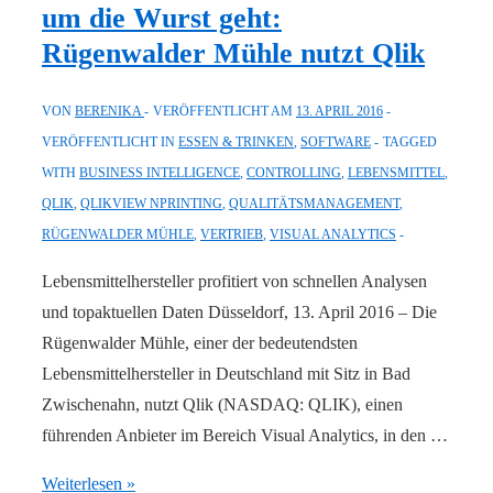
um die Wurst geht:
Intelligence-
Rügenwalder Mühle nutzt Qlik
Lösungen
mit
VON
BERENIKA
VERÖFFENTLICHT AM
13. APRIL 2016
Self-
VERÖFFENTLICHT IN
ESSEN & TRINKEN
,
SOFTWARE
TAGGED
Service-
WITH
BUSINESS INTELLIGENCE
,
CONTROLLING
,
LEBENSMITTEL
,
Datenzugang
QLIK
,
QLIKVIEW NPRINTING
,
QUALITÄTSMANAGEMENT
,
bringen
RÜGENWALDER MÜHLE
,
VERTRIEB
,
VISUAL ANALYTICS
den
größten
Lebensmittelhersteller profitiert von schnellen Analysen
Erfolg
und topaktuellen Daten Düsseldorf, 13. April 2016 – Die
Rügenwalder Mühle, einer der bedeutendsten
Lebensmittelhersteller in Deutschland mit Sitz in Bad
Zwischenahn, nutzt Qlik (NASDAQ: QLIK), einen
führenden Anbieter im Bereich Visual Analytics, in den …
Business
Weiterlesen »