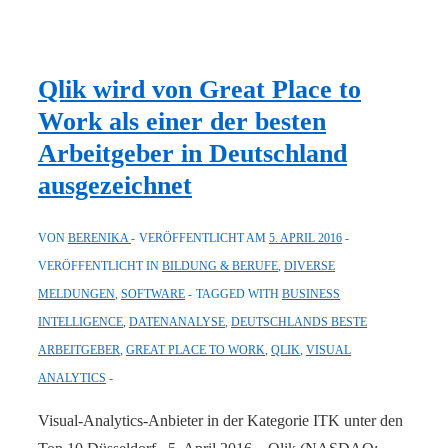
Intelligence,
bei
der
Qlik wird von Great Place to
es
Work als einer der besten
um
Arbeitgeber in Deutschland
die
ausgezeichnet
Wurst
geht:
VON
BERENIKA
VERÖFFENTLICHT AM
5. APRIL 2016
Rügenwalder
VERÖFFENTLICHT IN
BILDUNG & BERUFE
,
DIVERSE
Mühle
MELDUNGEN
,
SOFTWARE
TAGGED WITH
BUSINESS
nutzt
INTELLIGENCE
,
DATENANALYSE
,
DEUTSCHLANDS BESTE
Qlik
ARBEITGEBER
,
GREAT PLACE TO WORK
,
QLIK
,
VISUAL
ANALYTICS
Visual-Analytics-Anbieter in der Kategorie ITK unter den