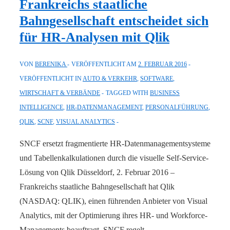
Frankreichs staatliche
Qlik
Bahngesellschaft entscheidet sich
im
für HR-Analysen mit Qlik
Leader-
Quadranten
VON
BERENIKA
VERÖFFENTLICHT AM
2. FEBRUAR 2016
für
VERÖFFENTLICHT IN
AUTO & VERKEHR
,
SOFTWARE
,
BI-
WIRTSCHAFT & VERBÄNDE
TAGGED WITH
BUSINESS
und
INTELLIGENCE
,
HR-DATENMANAGEMENT
,
PERSONALFÜHRUNG
,
Analyse-
QLIK
,
SCNF
,
VISUAL ANALYTICS
Plattformen
SNCF ersetzt fragmentierte HR-Datenmanagementsysteme
und Tabellenkalkulationen durch die visuelle Self-Service-
Lösung von Qlik Düsseldorf, 2. Februar 2016 –
Frankreichs staatliche Bahngesellschaft hat Qlik
(NASDAQ: QLIK), einen führenden Anbieter von Visual
Analytics, mit der Optimierung ihres HR- und Workforce-
Managements beauftragt. SNCF regelt …