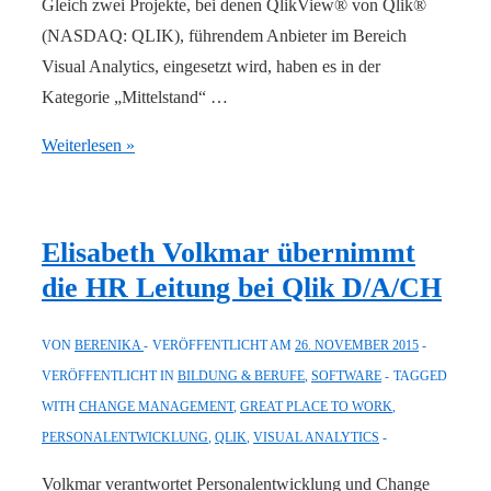
Gleich zwei Projekte, bei denen QlikView® von Qlik®
(NASDAQ: QLIK), führendem Anbieter im Bereich
Visual Analytics, eingesetzt wird, haben es in der
Kategorie „Mittelstand“ …
Qlik:
Weiterlesen »
Zwei
Projekte
im
Elisabeth Volkmar übernimmt
Finale
die HR Leitung bei Qlik D/A/CH
des
BARC
VON
BERENIKA
VERÖFFENTLICHT AM
26. NOVEMBER 2015
Best
VERÖFFENTLICHT IN
BILDUNG & BERUFE
,
SOFTWARE
TAGGED
Practice
WITH
CHANGE MANAGEMENT
,
GREAT PLACE TO WORK
,
Award
PERSONALENTWICKLUNG
,
QLIK
,
VISUAL ANALYTICS
2015
für
Volkmar verantwortet Personalentwicklung und Change