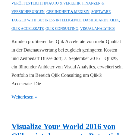
VERÖFFENTLICHT IN
AUTO & VERKEHR
,
FINANZEN &
VERSICHERUNGEN
,
GESUNDHEIT & MEDIZIN
,
SOFTWARE
TAGGED WITH
BUSINESS INTELLIGENCE
,
DASHBOARDS
,
QLIK
,
QLIK ACCELERATE
,
QLIK CONSULTING
,
VISUAL ANALYTICS
Kunden profitieren bei Qlik Accelerate von mehr Qualität
in der Datenauswertung bei zugleich geringeren Kosten
und Zeitbedarf Düsseldorf, 7. September 2016 – Qlik®,
ein führender Anbieter von Visual Analytics, erweitert sein
Portfolio im Bereich Qlik Consulting um Qlik®
Accelerate. Die …
Qlik:
Weiterlesen »
Erweiterte
Analysemöglichkeiten
durch
Visualize Your World 2016 von
branchenspezifische