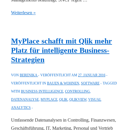
Frankreichs
Weiterlesen »
staatliche
Bahngesellschaft
entscheidet
MyPlace schafft mit Qlik mehr
sich
Platz für intelligente Business-
für
Strategien
HR-
Analysen
VON
BERENIKA
VERÖFFENTLICHT AM
27. JANUAR 2016
mit
VERÖFFENTLICHT IN
BAUEN & WOHNEN
,
SOFTWARE
TAGGED
Qlik
WITH
BUSINESS INTELLIGENCE
,
CONTROLLING
,
DATENANALYSE
,
MYPLACE
,
QLIK
,
QLIKVIEW
,
VISUAL
ANALYTICS
Umfassende Datenanalysen in Controlling, Finanzwesen,
Geschäftsführung, IT, Marketing, Personal und Vertrieb