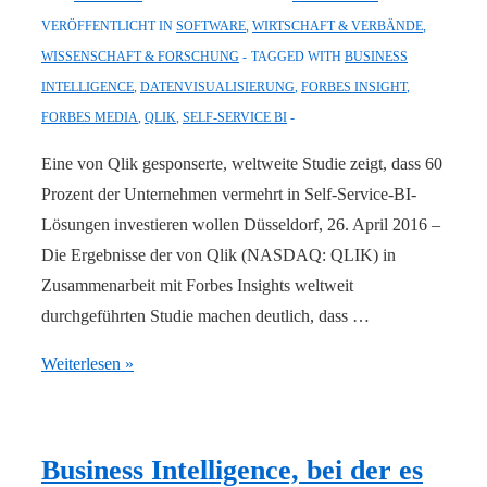
VERÖFFENTLICHT IN
SOFTWARE
,
WIRTSCHAFT & VERBÄNDE
,
WISSENSCHAFT & FORSCHUNG
TAGGED WITH
BUSINESS
INTELLIGENCE
,
DATENVISUALISIERUNG
,
FORBES INSIGHT
,
FORBES MEDIA
,
QLIK
,
SELF-SERVICE BI
Eine von Qlik gesponserte, weltweite Studie zeigt, dass 60
Prozent der Unternehmen vermehrt in Self-Service-BI-
Lösungen investieren wollen Düsseldorf, 26. April 2016 –
Die Ergebnisse der von Qlik (NASDAQ: QLIK) in
Zusammenarbeit mit Forbes Insights weltweit
durchgeführten Studie machen deutlich, dass …
Forbes
Weiterlesen »
Insights-
Studie
zeigt:
Business Intelligence, bei der es
Business