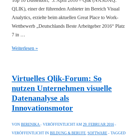
Top 10 Düsseldorf, 5. April 2016 – Qlik (NASDAQ:
QLIK), einer der führenden Anbieter im Bereich Visual
Analytics, erzielte beim aktuellen Great Place to Work-
Wettbewerb „Deutschlands Beste Arbeitgeber 2016“ Platz
7 in …
Qlik
Weiterlesen »
wird
von
Great
Virtuelles Qlik-Forum: So
Place
nutzen Unternehmen visuelle
to
Datenanalyse als
Work
Innovationsmotor
als
einer
VON
BERENIKA
VERÖFFENTLICHT AM
29. FEBRUAR 2016
der
VERÖFFENTLICHT IN
BILDUNG & BERUFE
,
SOFTWARE
TAGGED
besten