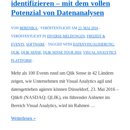
identifizieren – mit dem vollen
handling
Potenzial von Datenanalysen
nutzt
Qlik
VON
BERENIKA
VERÖFFENTLICHT AM
23. MAI 2016
Sense
VERÖFFENTLICHT IN
DIVERSE MELDUNGEN
,
FREIZEIT &
EVENTS
,
SOFTWARE
TAGGED WITH
DATENVISUALISIERUNG
,
QLIK
,
QLIK SENSE
,
QLIK SENSE TOUR 2016
,
VISUAL ANALYTICS
PLATTFORM
Mehr als 100 Events rund um Qlik Sense in 42 Ländern
zeigen, wie Unternehmen mit Visual Analytics agil und
datengetrieben agieren können Düsseldorf, 23. Mai 2016 –
Qlik® (NASDAQ: QLIK), ein führender Anbieter im
Bereich Visual Analytics, wird im Rahmen …
Qlik
Weiterlesen »
Sense