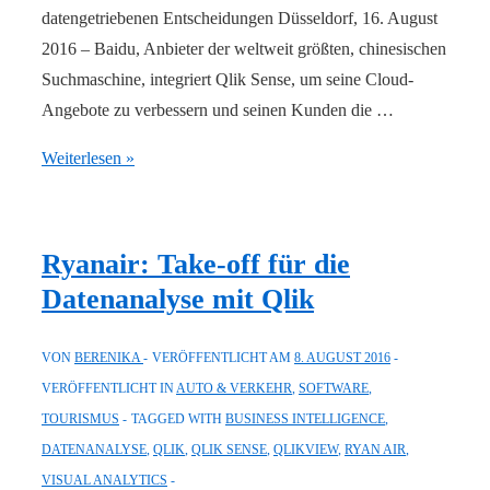
datengetriebenen Entscheidungen Düsseldorf, 16. August
2016 – Baidu, Anbieter der weltweit größten, chinesischen
Suchmaschine, integriert Qlik Sense, um seine Cloud-
Angebote zu verbessern und seinen Kunden die …
Baidu
Weiterlesen »
setzt
auf
Qlik
Ryanair: Take-off für die
–
Datenanalyse mit Qlik
für
verbesserte
VON
BERENIKA
VERÖFFENTLICHT AM
8. AUGUST 2016
Cloud
VERÖFFENTLICHT IN
AUTO & VERKEHR
,
SOFTWARE
,
Services
TOURISMUS
TAGGED WITH
BUSINESS INTELLIGENCE
,
und
DATENANALYSE
,
QLIK
,
QLIK SENSE
,
QLIKVIEW
,
RYAN AIR
,
eine
VISUAL ANALYTICS