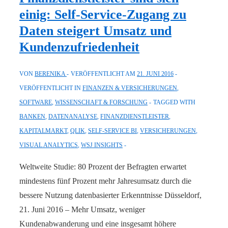
Europe
einig: Self-Service-Zugang zu
GmbH
Daten steigert Umsatz und
als
Kundenzufriedenheit
Kunden
VON
BERENIKA
VERÖFFENTLICHT AM
21. JUNI 2016
VERÖFFENTLICHT IN
FINANZEN & VERSICHERUNGEN
,
SOFTWARE
,
WISSENSCHAFT & FORSCHUNG
TAGGED WITH
BANKEN
,
DATENANALYSE
,
FINANZDIENSTLEISTER
,
KAPITALMARKT
,
QLIK
,
SELF-SERVICE BI
,
VERSICHERUNGEN
,
VISUAL ANALYTICS
,
WSJ INSIGHTS
Weltweite Studie: 80 Prozent der Befragten erwartet
mindestens fünf Prozent mehr Jahresumsatz durch die
bessere Nutzung datenbasierter Erkenntnisse Düsseldorf,
21. Juni 2016 – Mehr Umsatz, weniger
Kundenabwanderung und eine insgesamt höhere