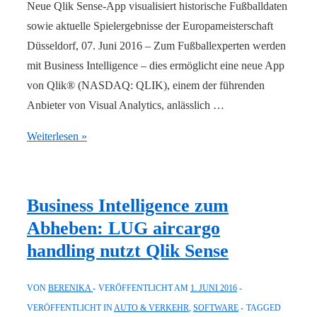
Neue Qlik Sense-App visualisiert historische Fußballdaten
sowie aktuelle Spielergebnisse der Europameisterschaft
Düsseldorf, 07. Juni 2016 – Zum Fußballexperten werden
mit Business Intelligence – dies ermöglicht eine neue App
von Qlik® (NASDAQ: QLIK), einem der führenden
Anbieter von Visual Analytics, anlässlich …
Mit
Weiterlesen »
Qlik-
App
zum
Business Intelligence zum
Fußballexperten
Abheben: LUG aircargo
werden
handling nutzt Qlik Sense
VON
BERENIKA
VERÖFFENTLICHT AM
1. JUNI 2016
VERÖFFENTLICHT IN
AUTO & VERKEHR
,
SOFTWARE
TAGGED